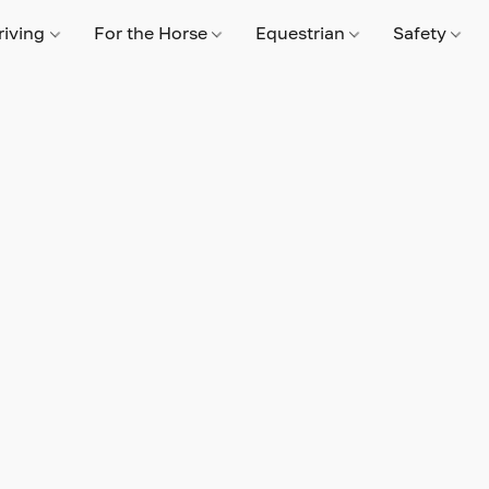
riving
For the Horse
Equestrian
Safety