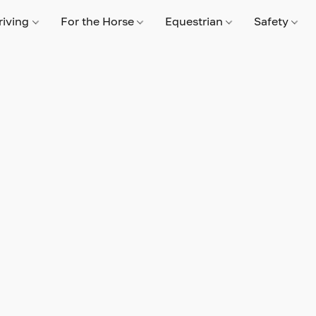
riving
For the Horse
Equestrian
Safety