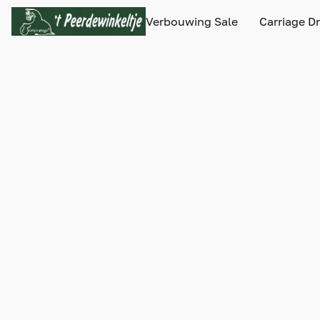
Verbouwing Sale
Carriage D